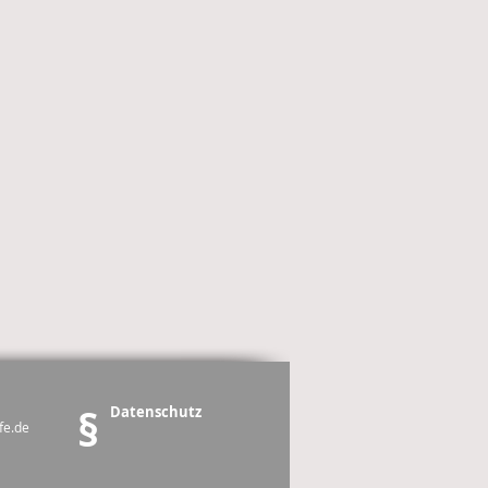
§
Datenschutz
fe.de