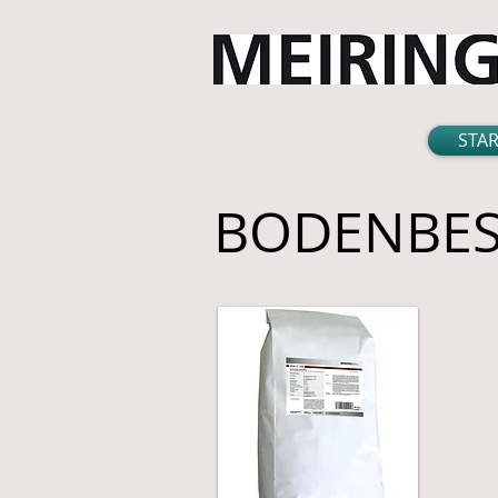
STA
BODENBE