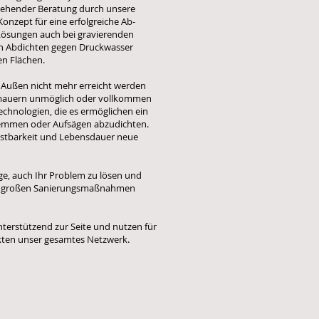
ngehender Beratung durch unsere
onzept für eine erfolgreiche Ab-
e Lösungen auch bei gravierenden
hen Abdichten gegen Druckwasser
en Flächen.
n Außen nicht mehr erreicht werden
nmauern unmöglich oder vollkommen
Technologien, die es ermöglichen ein
emmen oder Aufsägen abzudichten.
lastbarkeit und Lebensdauer neue
age, auch Ihr Problem zu lösen und
auch großen Sanierungsmaßnahmen
erstützend zur Seite und nutzen für
ekten unser gesamtes Netzwerk.